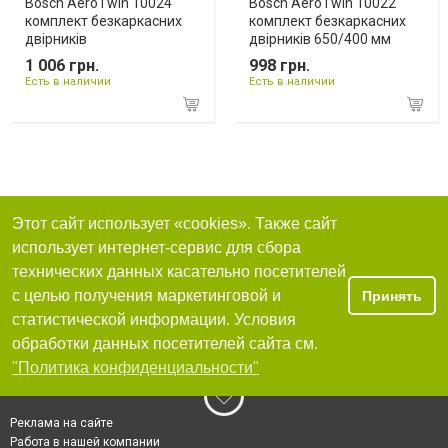
Bosch AeroTwin 10024
Bosch AeroTwin 10022
комплект безкаркасних
комплект безкаркасних
двірників
двірників 650/400 мм
1 006 грн.
998 грн.
Есть в наличии
Есть в наличии
Этот сайт использует «cookies». Также сайт
использует интернет-сервис для сбора
технических данных касательно посетителей
с целью получения маркетинговой и
Принять
статистической информации. Условия
обработки данных посетителей сайта см.
"Политика конфиденциальности"
Реклама на сайте
Работа в нашей компании