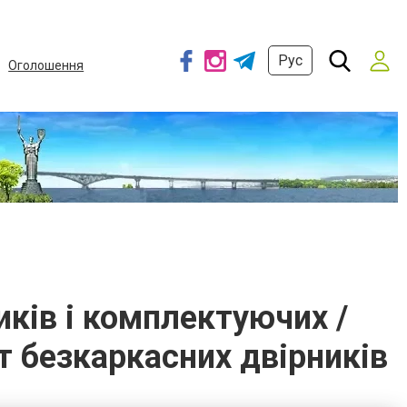
Рус
Оголошення
иків і комплектуючих /
т безкаркасних двірників