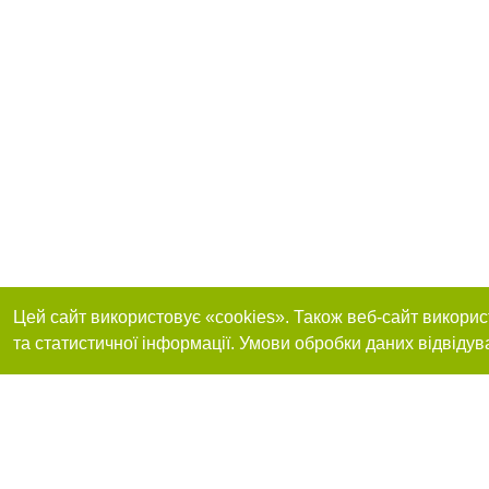
Цей сайт використовує «cookies». Також веб-сайт викорис
та статистичної інформації. Умови обробки даних відвідув
Реклама на сайті
Приєднуйтесь до 
Робота в нашій компанії
Франшиза "CitySites"
Про нас
Контакт