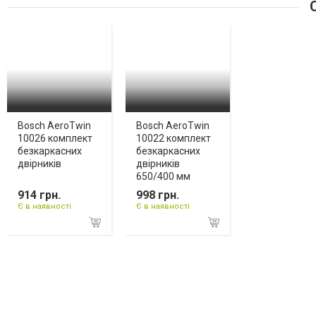
С
Bosch AeroTwin
Bosch AeroTwin
10026 комплект
10022 комплект
безкаркасних
безкаркасних
двірників
двірників
650/400 мм
914 грн.
998 грн.
Є в наявності
Є в наявності