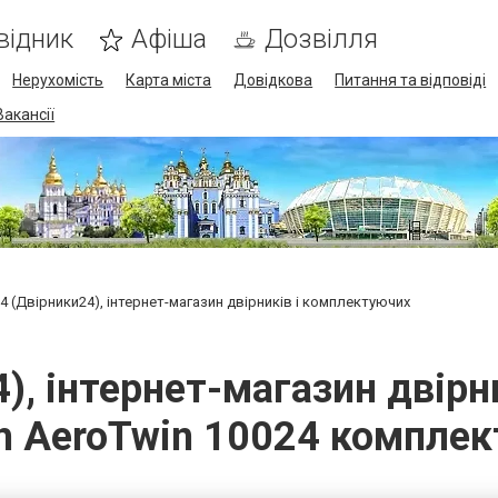
відник
Афіша
Дозвілля
Нерухомість
Карта міста
Довідкова
Питання та відповіді
Вакансії
24 (Двірники24), інтернет-магазин двірників і комплектуючих
4), інтернет-магазин двірн
ch AeroTwin 10024 комплек