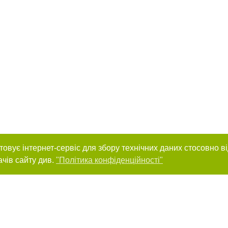
товує інтернет-сервіс для збору технічних даних стосовно в
ачів сайту див.
"Політика конфіденційності"
нас :
и
Автори проєкту