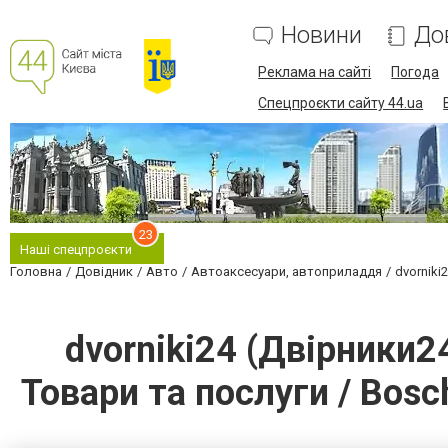
Новини
До
Реклама на сайті
Погода
Спецпроєкти сайту 44.ua
23
Наші спецпроєкти
Головна
Довідник
Авто
Автоаксесуари, автоприладдя
dvorniki
dvorniki24 (Двірники2
Товари та послуги / Bos