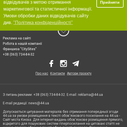
відвідувачів з метою отримання
Прийняти
маркетингової та статистичної інформації.
Умови обробки даних відвідувачів сайту
див.
"Політика конфіденційності"
Реклама на сайті
Робота в нашій компанії
Франшиза "CitySites"
+38 (063) 734-84-32
Про нас
Контакти
Автори проєкту
З питань реклами: +38 (063) 734-84-32. E-mail:
reklama@44.ua
E-mail редакції:
news@44.ua
Допускається цитування матеріалів без отримання попередньої згоди
44.ua за умови розміщення в тексті обов'язкового посилання на 44.ua -
Сайт міста Києва. Для інтернет-видань обов'язкове розміщення прямого,
відкритого для пошукових систем гіперпосилання на цитовані статті не